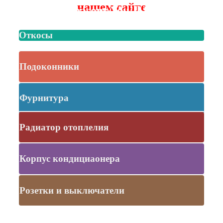
нашем сайте
The Reasons You’ll Love It
Откосы
Подоконники
Фурнитура
Радиатор отоплелия
Корпус кондициаонера
Розетки и выключатели