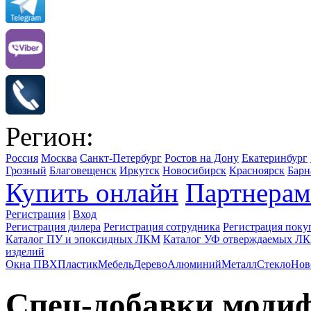
Регион:
Россия
Москва
Санкт-Петербург
Ростов на Дону
Екатеринбург
Грозный
Благовещенск
Иркутск
Новосибирск
Красноярск
Барн
Купить онлайн
Партнерам
Регистрация
|
Вход
Регистрация дилера
Регистрация сотрудника
Регистрация поку
Каталог ПУ и эпоксидных ЛКМ
Каталог УФ отверждаемых Л
изделий
Окна ПВХ
Пластик
Мебель
Дерево
Алюминий
Металл
Стекло
Нов
Спец-добавки моди