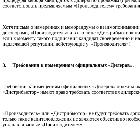
процедуры выбора кандидатов в дилеры по продажам (при нали
соответствовать предъявляемым «Производителем» требования
Хотя письма о намерениях и меморандумы о взаимопонимании,
договорами, «Производитель» и в его лице «Дистрибьютор» пр
если к моменту такого подписания кандидат своевременно и н
надлежащей репутации, действующие у «Производителя»).
3.
Требования к помещениям официальных «Дилеров».
Требования к помещениям официальных «Дилеров» должны имет
«Дистрибьютор» имеют право требовать соответствия дилерск
«Производитель» или «Дистрибьютор» не будут требовать допо
только такие капиталовложения не являются объективно необ
устанавливаемые «Производителем».