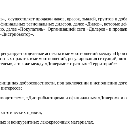
 осуществляет продажи лаков, красок, эмалей, грунтов и доба
фициальных региональных дилеров, далее «Дилер», которые дейс
ю, далее «Покупатель». Организацией сети «Дилеров» и продаж
 «Дистрибьютор».
не регулирует отдельные аспекты взаимоотношений между «Про
естных практик взаимоотношений, регулирования ситуаций, воз
лем», а так же между «Дилерами» с разных «Территорий»:
инципах добросовестности, при заключении и исполнении дог
интересов;
дителем», «Дистрибьютором» и официальным «Дилером» и опти
а этических правил;
ых и конкурентных лакокрасочных материалах.