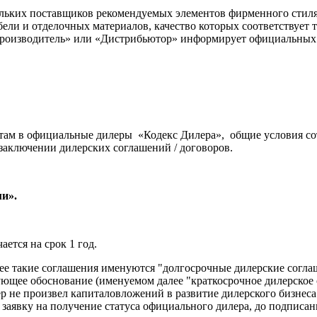
ьких поставщиков рекомендуемых элементов фирменного стиля,
ели и отделочных материалов, качество которых соответствует
оизводитель» или «Дистрибьютор» информирует официальных «
ам в официальные дилеры «Кодекс Дилера», общие условия сотр
 заключении дилерских соглашений / договоров.
и».
ется на срок 1 год.
лее такие соглашения именуются "долгосрочные дилерские согла
ствующее обоснование (именуемом далее "краткосрочное дилерско
ер не произвел капиталовложений в развитие дилерского бизнеса
заявку на получение статуса официального дилера, до подписан