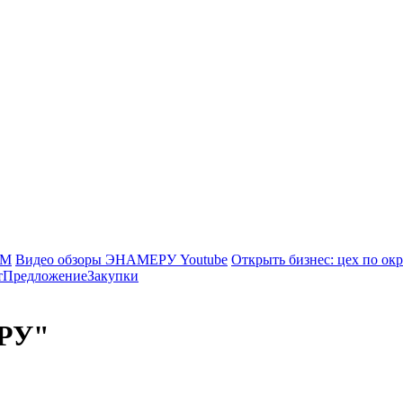
КМ
Видео обзоры ЭНАМЕРУ Youtube
Открыть бизнес: цех по ок
т
Предложение
Закупки
РУ"