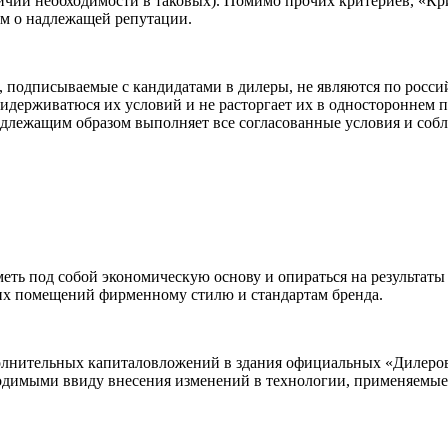
чии необходимости в таковых). Помимо прочих критериев, «Кри
м о надлежащей репутации.
 подписываемые с кандидатами в дилеры, не являются по росси
идерживатюся их условий и не расторгает их в одностороннем п
адлежащим образом выполняет все согласованные условия и соб
ь под собой экономическую основу и опираться на результаты
их помещений фирменному стилю и стандартам бренда.
лнительных капиталовложений в здания официальных «Дилеров» 
ходимыми ввиду внесения изменений в технологии, применяемы