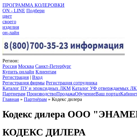
ПРОГРАММА КОЛЕРОВКИ
ON - LINE
Подбери
цвет
своего
изделия
он-лайн
Регион:
Россия
Москва
Санкт-Петербург
Купить онлайн
Клиентам
Регистрация
|
Вход
Регистрация фирмы
Регистрация сотрудника
Каталог ПУ и эпоксидных ЛКМ
Каталог УФ отверждаемых Л
Партнерам
Производство
Продажа
Обучение
Ваш портал
Кабине
Главная
»
Партнёрам
» Кодекс дилера
Кодекс дилера ООО "ЭНАМЕ
КОДЕКС ДИЛЕРА