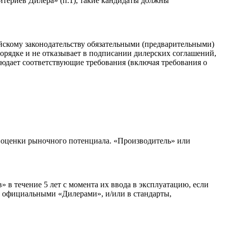
териев Дилера» (п.1), такие кандидаты должны
йскому законодательству обязательными (предварительными)
орядке и не отказывает в подписании дилерских соглашений,
людает соответствующие требования (включая требования о
 оценки рыночного потенциала. «Производитель» или
в течение 5 лет с момента их ввода в эксплуатацию, если
е официальными «Дилерами», и/или в стандарты,