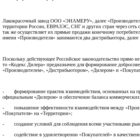
Лакокрасочный завод ООО «ЭНАМЕРУ», далее «Производитель»,
территории России, ЕВРАЗЭС, СНГ и других стран через сеть о
так же осуществляет их прямые продажи конечному потребител
имени «Производителя» занимаются два дистрибьютора, далее
Поскольку действующее Российское законодательство прямо 
то «Кодекс Дилера» предназначен для формирование добросов
«Производителем», «Дистрибьютором», «Дилером» и «Покупате
- формирование практик взаимодействия, основанных на пр
официальным «Дилером» и обеспечение баланса коммерческих 
- повышение эффективности взаимодействия между «Произво
«Покупателя» на «Территории»;
- создание условий для соблюдения всеми участниками рынк
- содействие в удовлетворении «Покупателей» в качественн