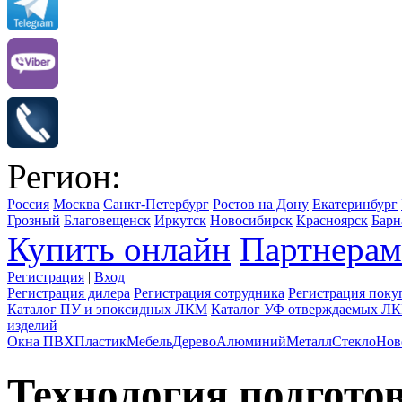
Регион:
Россия
Москва
Санкт-Петербург
Ростов на Дону
Екатеринбург
Грозный
Благовещенск
Иркутск
Новосибирск
Красноярск
Барн
Купить онлайн
Партнерам
Регистрация
|
Вход
Регистрация дилера
Регистрация сотрудника
Регистрация поку
Каталог ПУ и эпоксидных ЛКМ
Каталог УФ отверждаемых Л
изделий
Окна ПВХ
Пластик
Мебель
Дерево
Алюминий
Металл
Стекло
Нов
Технология подгото