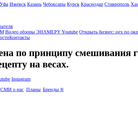
Уфа
Ижевск
Казань
Чебоксары
Курск
Краснодар
Ставрополь
Ха
пателя
КМ
Видео обзоры ЭНАМЕРУ Youtube
Открыть бизнес: цех по ок
ости
Контакты
ена по принципу смешивания г
цепту на весах.
utube
Instagram
СМИ о нас
Планы
Бренды ®