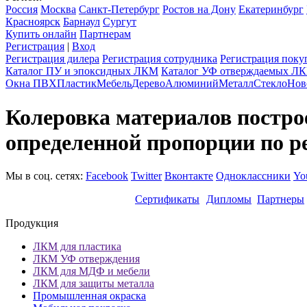
Россия
Москва
Санкт-Петербург
Ростов на Дону
Екатеринбург
Красноярск
Барнаул
Сургут
Купить онлайн
Партнерам
Регистрация
|
Вход
Регистрация дилера
Регистрация сотрудника
Регистрация поку
Каталог ПУ и эпоксидных ЛКМ
Каталог УФ отверждаемых Л
Окна ПВХ
Пластик
Мебель
Дерево
Алюминий
Металл
Стекло
Нов
Колеровка материалов постро
определенной пропорции по ре
Мы в соц. сетях:
Facebook
Twitter
Вконтакте
Одноклассники
Yo
Сертификаты
Дипломы
Партнеры
Продукция
ЛКМ для пластика
ЛКМ УФ отверждения
ЛКМ для МДФ и мебели
ЛКМ для защиты металла
Промышленная окраска