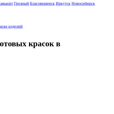
савьюрт
Грозный
Благовещенск
Иркутск
Новосибирск
раске изделий
отовых красок в