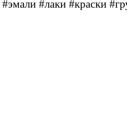
#эмали #лаки #краски #г