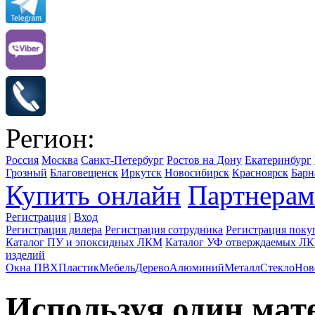
Регион:
Россия
Москва
Санкт-Петербург
Ростов на Дону
Екатеринбург
Грозный
Благовещенск
Иркутск
Новосибирск
Красноярск
Барн
Купить онлайн
Партнерам
Регистрация
|
Вход
Регистрация дилера
Регистрация сотрудника
Регистрация поку
Каталог ПУ и эпоксидных ЛКМ
Каталог УФ отверждаемых Л
изделий
Окна ПВХ
Пластик
Мебель
Дерево
Алюминий
Металл
Стекло
Нов
Используя один мат