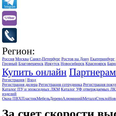
Регион:
Россия
Москва
Санкт-Петербург
Ростов на Дону
Екатеринбург
Грозный
Благовещенск
Иркутск
Новосибирск
Красноярск
Барн
Купить онлайн
Партнерам
Регистрация
|
Вход
Регистрация дилера
Регистрация сотрудника
Регистрация поку
Каталог ПУ и эпоксидных ЛКМ
Каталог УФ отверждаемых Л
изделий
Окна ПВХ
Пластик
Мебель
Дерево
Алюминий
Металл
Стекло
Нов
За счет скорости в