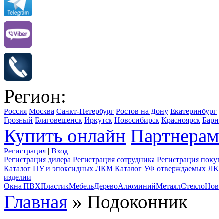
Регион:
Россия
Москва
Санкт-Петербург
Ростов на Дону
Екатеринбург
Грозный
Благовещенск
Иркутск
Новосибирск
Красноярск
Барн
Купить онлайн
Партнерам
Регистрация
|
Вход
Регистрация дилера
Регистрация сотрудника
Регистрация поку
Каталог ПУ и эпоксидных ЛКМ
Каталог УФ отверждаемых Л
изделий
Окна ПВХ
Пластик
Мебель
Дерево
Алюминий
Металл
Стекло
Нов
Главная
» Подоконник