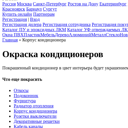
Россия
Москва
Санкт-Петербург
Ростов на Дону
Екатеринбург
Красноярск
Барнаул
Сургут
Купить онлайн
Партнерам
Регистрация
|
Вход
Регистрация дилера
Регистрация сотрудника
Регистрация поку
Каталог ПУ и эпоксидных ЛКМ
Каталог УФ отверждаемых Л
Окна ПВХ
Пластик
Мебель
Дерево
Алюминий
Металл
Стекло
Нов
Главная
» Корпус кондиционера
Окраска кондиционеров
Покрашенный кондиционер в цвет интерьера будет украшением
Что еще покрасить
Откосы
Подоконник
Фурнитура
Радиатор отопления
Корпус кондиционера
Розетки выключатели
Декоративные решетки
Кабель каналы