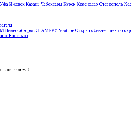
Уфа
Ижевск
Казань
Чебоксары
Курск
Краснодар
Ставрополь
Ха
пателя
КМ
Видео обзоры ЭНАМЕРУ Youtube
Открыть бизнес: цех по ок
ости
Контакты
 вашего дома!