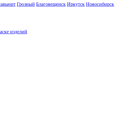
савьюрт
Грозный
Благовещенск
Иркутск
Новосибирск
раске изделий