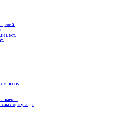
зделий.
.
ый цвет.
х.
ким ценам.
раймеры.
 химзащиту и др.