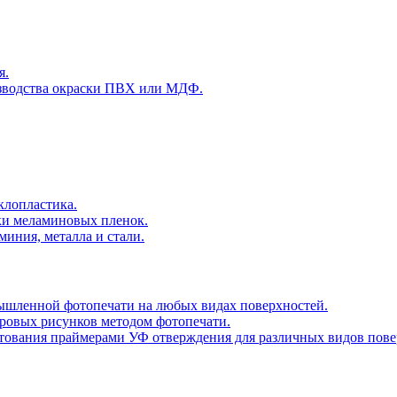
я.
оизводства окраски ПВХ или МДФ.
клопластика.
ки меламиновых пленок.
миния, металла и стали.
ышленной фотопечати на любых видах поверхностей.
ровых рисунков методом фотопечати.
тования праймерами УФ отверждения для различных видов пове