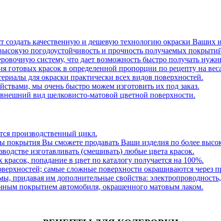
т создать качественную и дешевую технологию окраски Ваших и
высокую погодоустойчивость и прочность получаемых покрытий
овочную систему, что дает возможность быстро получать нужн
я готовых красок в определенной пропорции по рецепту на веса
ериалы для окраски практически всех видов поверхностей.
ствами, мы очень быстро можем изготовить их под заказ.
внешний вид шелковисто-матовой цветной поверхности.
ется производственный цикл.
ты покрытия Вы сможете продавать Ваши изделия по более высо
зводстве изготавливать (смешивать) любые цвета красок.
х красок, попадание в цвет по каталогу получается на 100%.
оверхностей; самые сложные поверхности окрашиваются через п
, придавая им дополнительные свойства: электропроводность,
очным покрытием автомобиля, окрашенного матовым лаком.