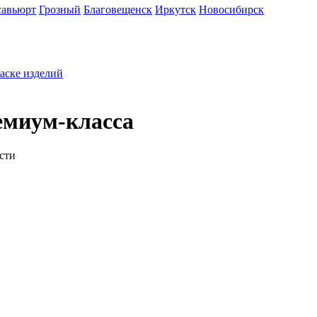
савьюрт
Грозный
Благовещенск
Иркутск
Новосибирск
раске изделий
емиум-класса
сти