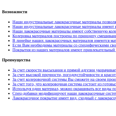
Возможности
Наши индустриальные лакокрасочные материалы позволя
Наши индустриальные лакокрасочные материалы имеют 
Наши лакокрасочные материалы имеют собственную колер
Колеровка материалов построена по принципу смешивани
В линейке наших лакокрасочных материалов имеются мат
Если Вам необходимы материалы со специфическими свой
Покрытия из наших материалов имеют привлекательный 
Преимущества
За счет скорости высыхания и прямой адгезии укорачива
За счет высокой прочности, погодоустойчивости и красо
За счет колеровочной системы Вы сможете на своем прои
За счет того, что колеровочная система состоит из готовы
Используя один материал, можно окрашивать все виды п
Спец-добавки модифицируют наши лакокрасочные системы
Лакокрасочное покрытие имеет вид, сходный с лакокрас