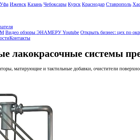
Уфа
Ижевск
Казань
Чебоксары
Курск
Краснодар
Ставрополь
Ха
пателя
КМ
Видео обзоры ЭНАМЕРУ Youtube
Открыть бизнес: цех по ок
ости
Контакты
е лакокрасочные системы пр
заторы, матирующие и тактильные добавки, очистители поверхно