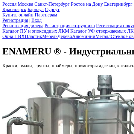
Россия
Москва
Санкт-Петербург
Ростов на Дону
Екатеринбург
Красноярск
Барнаул
Сургут
Купить онлайн
Партнерам
Регистрация
|
Вход
Регистрация дилера
Регистрация сотрудника
Регистрация поку
Каталог ПУ и эпоксидных ЛКМ
Каталог УФ отверждаемых Л
Окна ПВХ
Пластик
Мебель
Дерево
Алюминий
Металл
Стекло
Нов
ENAMERU ® - Индустриальны
Краски, эмали, грунты, праймеры, промоторы адгезии, катали