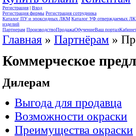
Регистрация
|
Вход
Регистрация фирмы
Регистрация сотрудника
Каталог ПУ и эпоксидных ЛКМ
Каталог УФ отверждаемых Л
изделий
Партнерам
Производство
Продажа
Обучение
Ваш портал
Кабине
Главная
»
Партнёрам
» Пр
Коммерческое пред
Дилерам
Выгода для продавца
Возможности окраски
Преимущества окраски