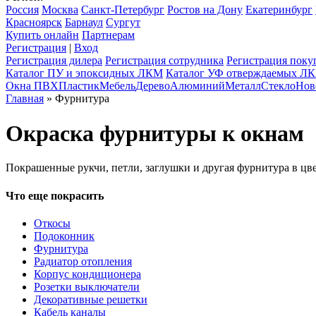
Россия
Москва
Санкт-Петербург
Ростов на Дону
Екатеринбург
Красноярск
Барнаул
Сургут
Купить онлайн
Партнерам
Регистрация
|
Вход
Регистрация дилера
Регистрация сотрудника
Регистрация поку
Каталог ПУ и эпоксидных ЛКМ
Каталог УФ отверждаемых Л
Окна ПВХ
Пластик
Мебель
Дерево
Алюминий
Металл
Стекло
Нов
Главная
» Фурнитура
Окраска фурнитуры к окнам
Покрашенные рукчи, петли, заглушки и другая фурнитура в цве
Что еще покрасить
Откосы
Подоконник
Фурнитура
Радиатор отопления
Корпус кондиционера
Розетки выключатели
Декоративные решетки
Кабель каналы