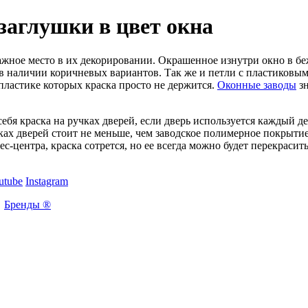
заглушки в цвет окна
жное место в их декорировании. Окрашенное изнутри окно в беж
в наличии коричневых вариантов. Так же и петли с пластиковым
ластике которых краска просто не держится.
Оконные заводы
зн
себя краска на ручках дверей, если дверь используется каждый 
ках дверей стоит не меньше, чем заводское полимерное покрытие 
с-центра, краска сотрется, но ее всегда можно будет перекрасит
utube
Instagram
Бренды ®