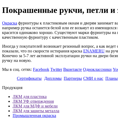
Покрашенные рукчи, петли и 
Окраска
фурнитуры к пластиковым окнам и дверям занимает ва
например ручка останется белой или ее возьмут из имеющихся 
красится одинаково хорошо. Существуют марки фурнитуры на п
качественную фурнитуру с качественным пластиком.
Иногда у покупателей возникает резонный вопрос, а как ведет 
показали, что по скорости истирания краска
ENAMERU
на руч
Конечно за 5-7 лет активной эксплуатации ручки на двери бизне
ручку на новую.
Мы в соц. сетях:
Facebook
Twitter
Вконтакте
Одноклассники
Yo
Сертификаты
Дипломы
Партнеры
СМИ о нас
Планы
Продукция
ЛКМ для пластика
ЛКМ УФ отверждения
ЛКМ для МДФ и мебели
ЛКМ для защиты металла
Промышленная окраска