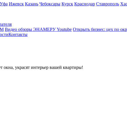
Уфа
Ижевск
Казань
Чебоксары
Курск
Краснодар
Ставрополь
Ха
пателя
КМ
Видео обзоры ЭНАМЕРУ Youtube
Открыть бизнес: цех по ок
ости
Контакты
т окна, украсят интерьер вашей квартиры!