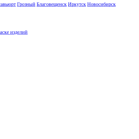
савьюрт
Грозный
Благовещенск
Иркутск
Новосибирск
раске изделий