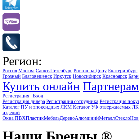
Регион:
Россия
Москва
Санкт-Петербург
Ростов на Дону
Екатеринбург
Грозный
Благовещенск
Иркутск
Новосибирск
Красноярск
Барн
Купить онлайн
Партнерам
Регистрация
|
Вход
Регистрация дилера
Регистрация сотрудника
Регистрация поку
Каталог ПУ и эпоксидных ЛКМ
Каталог УФ отверждаемых Л
изделий
Окна ПВХ
Пластик
Мебель
Дерево
Алюминий
Металл
Стекло
Нов
Наши Бренды ®