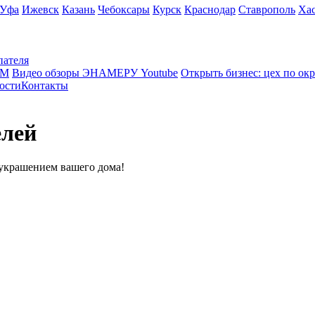
Уфа
Ижевск
Казань
Чебоксары
Курск
Краснодар
Ставрополь
Ха
пателя
КМ
Видео обзоры ЭНАМЕРУ Youtube
Открыть бизнес: цех по ок
ости
Контакты
елей
 украшением вашего дома!