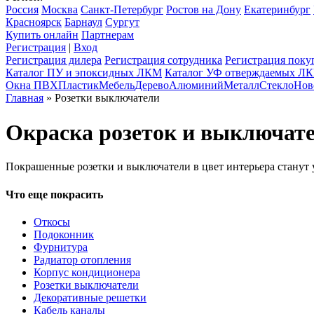
Россия
Москва
Санкт-Петербург
Ростов на Дону
Екатеринбург
Красноярск
Барнаул
Сургут
Купить онлайн
Партнерам
Регистрация
|
Вход
Регистрация дилера
Регистрация сотрудника
Регистрация поку
Каталог ПУ и эпоксидных ЛКМ
Каталог УФ отверждаемых Л
Окна ПВХ
Пластик
Мебель
Дерево
Алюминий
Металл
Стекло
Нов
Главная
» Розетки выключатели
Окраска розеток и выключат
Покрашенные розетки и выключатели в цвет интерьера станут
Что еще покрасить
Откосы
Подоконник
Фурнитура
Радиатор отопления
Корпус кондиционера
Розетки выключатели
Декоративные решетки
Кабель каналы