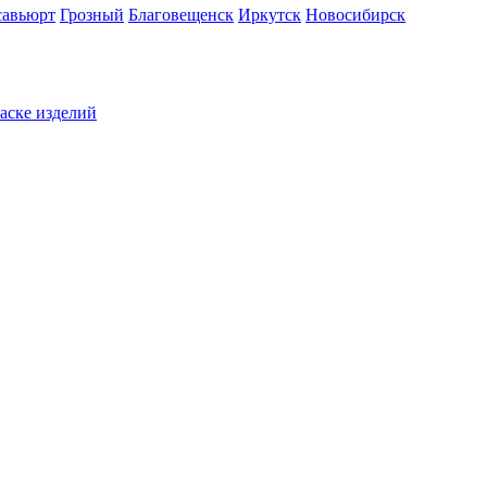
савьюрт
Грозный
Благовещенск
Иркутск
Новосибирск
раске изделий