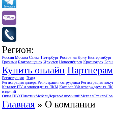
Регион:
Россия
Москва
Санкт-Петербург
Ростов на Дону
Екатеринбург
Грозный
Благовещенск
Иркутск
Новосибирск
Красноярск
Барн
Купить онлайн
Партнерам
Регистрация
|
Вход
Регистрация дилера
Регистрация сотрудника
Регистрация поку
Каталог ПУ и эпоксидных ЛКМ
Каталог УФ отверждаемых Л
изделий
Окна ПВХ
Пластик
Мебель
Дерево
Алюминий
Металл
Стекло
Нов
Главная
» О компании