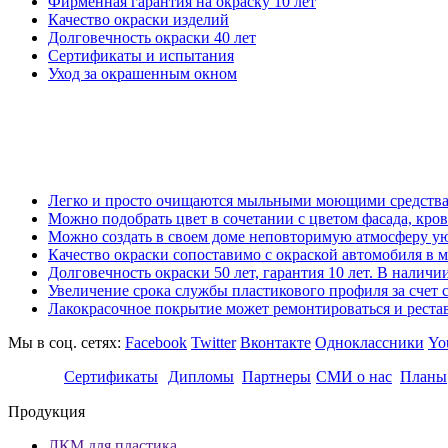
Фирменная гарантия на окраску 10 лет
Качество окраски изделий
Долговечность окраски 40 лет
Сертификаты и испытания
Уход за окрашенным окном
Легко и просто очищаются мыльными моющими средствами
Можно подобрать цвет в сочетании с цветом фасада, кров
Можно создать в своем доме неповторимую атмосферу ую
Качество окраски сопоставимо с окраской автомобиля в м
Долговечность окраски 50 лет, гарантия 10 лет. В нали
Увеличение срока службы пластикового профиля за счет с
Лакокрасочное покрытие может ремонтироваться и рестав
Мы в соц. сетях:
Facebook
Twitter
Вконтакте
Одноклассники
Yo
Сертификаты
Дипломы
Партнеры
СМИ о нас
Планы
Продукция
ЛКМ для пластика