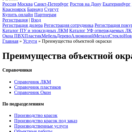
Россия
Москва
Санкт-Петербург
Ростов на Дону
Екатеринбург
Красноярск
Барнаул
Сургут
Купить онлайн
Партнерам
Регистрация
|
Вход
Регистрация дилера
Регистрация сотрудника
Регистрация поку
Каталог ПУ и эпоксидных ЛКМ
Каталог УФ отверждаемых Л
Окна ПВХ
Пластик
Мебель
Дерево
Алюминий
Металл
Стекло
Нов
Главная
»
Услуги
» Преимущества объектной окраски
Преимущества объектной окр
Справочники
Справочник ЛКМ
Справочник пластиков
Справочник Окон
По подразделениям
Производство красок
Производство красок под заказ
Производственные услуги
Объектные работы