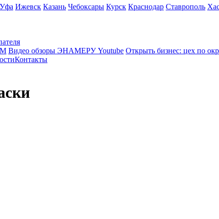
Уфа
Ижевск
Казань
Чебоксары
Курск
Краснодар
Ставрополь
Ха
пателя
КМ
Видео обзоры ЭНАМЕРУ Youtube
Открыть бизнес: цех по ок
ости
Контакты
аски