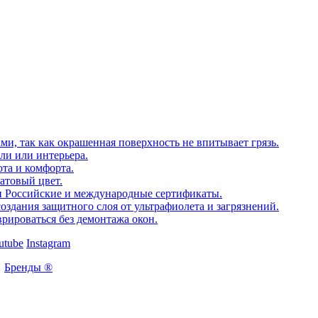
, так как окрашенная поверхность не впитывает грязь.
ли или интерьера.
та и комфорта.
атовый цвет.
чии Российские и международные сертификаты.
оздания защитного слоя от ультрафиолета и загрязнений.
рироваться без демонтажа окон.
utube
Instagram
Бренды ®