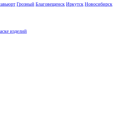
савьюрт
Грозный
Благовещенск
Иркутск
Новосибирск
раске изделий