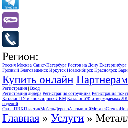
Регион:
Россия
Москва
Санкт-Петербург
Ростов на Дону
Екатеринбург
Грозный
Благовещенск
Иркутск
Новосибирск
Красноярск
Барн
Купить онлайн
Партнерам
Регистрация
|
Вход
Регистрация дилера
Регистрация сотрудника
Регистрация поку
Каталог ПУ и эпоксидных ЛКМ
Каталог УФ отверждаемых Л
изделий
Окна ПВХ
Пластик
Мебель
Дерево
Алюминий
Металл
Стекло
Нов
Главная
»
Услуги
» Метал