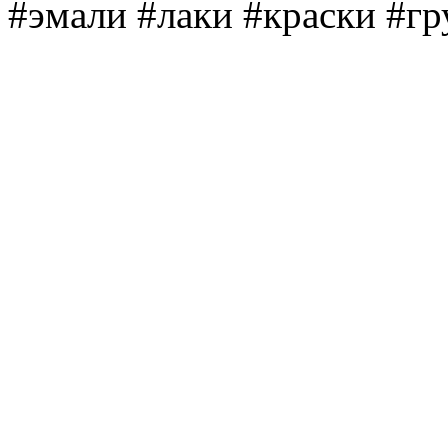
#эмали #лаки #краски #г