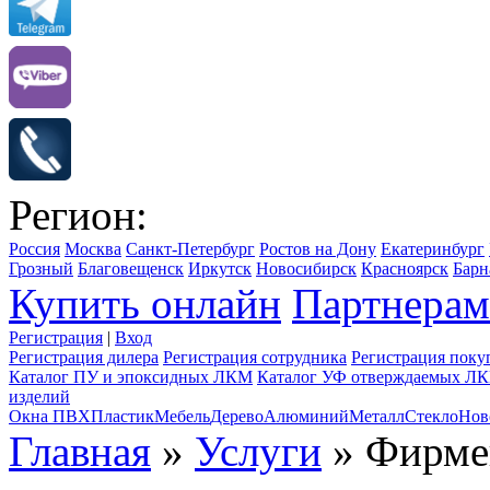
Регион:
Россия
Москва
Санкт-Петербург
Ростов на Дону
Екатеринбург
Грозный
Благовещенск
Иркутск
Новосибирск
Красноярск
Барн
Купить онлайн
Партнерам
Регистрация
|
Вход
Регистрация дилера
Регистрация сотрудника
Регистрация поку
Каталог ПУ и эпоксидных ЛКМ
Каталог УФ отверждаемых Л
изделий
Окна ПВХ
Пластик
Мебель
Дерево
Алюминий
Металл
Стекло
Нов
Главная
»
Услуги
» Фирмен