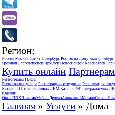
Регион:
Россия
Москва
Санкт-Петербург
Ростов на Дону
Екатеринбург
Грозный
Благовещенск
Иркутск
Новосибирск
Красноярск
Барн
Купить онлайн
Партнерам
Регистрация
|
Вход
Регистрация дилера
Регистрация сотрудника
Регистрация поку
Каталог ПУ и эпоксидных ЛКМ
Каталог УФ отверждаемых Л
изделий
Окна ПВХ
Пластик
Мебель
Дерево
Алюминий
Металл
Стекло
Нов
Главная
»
Услуги
» Дома