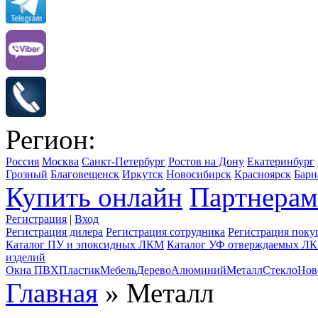
Регион:
Россия
Москва
Санкт-Петербург
Ростов на Дону
Екатеринбург
Грозный
Благовещенск
Иркутск
Новосибирск
Красноярск
Барн
Купить онлайн
Партнерам
Регистрация
|
Вход
Регистрация дилера
Регистрация сотрудника
Регистрация поку
Каталог ПУ и эпоксидных ЛКМ
Каталог УФ отверждаемых Л
изделий
Окна ПВХ
Пластик
Мебель
Дерево
Алюминий
Металл
Стекло
Нов
Главная
» Металл