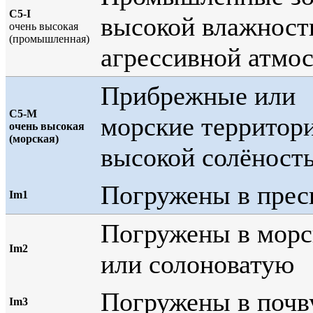
С5-I
высокой влажност
очень высокая
(промышленная)
агрессивной атмо
Прибрежные или
С5-M
морские территори
очень высокая
(морская)
высокой солёност
Погружены в пре
Im1
Погружены в мор
Im2
или солоноватую
Погружены в почв
Im3