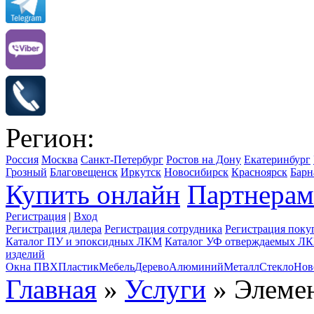
Регион:
Россия
Москва
Санкт-Петербург
Ростов на Дону
Екатеринбург
Грозный
Благовещенск
Иркутск
Новосибирск
Красноярск
Барн
Купить онлайн
Партнерам
Регистрация
|
Вход
Регистрация дилера
Регистрация сотрудника
Регистрация поку
Каталог ПУ и эпоксидных ЛКМ
Каталог УФ отверждаемых Л
изделий
Окна ПВХ
Пластик
Мебель
Дерево
Алюминий
Металл
Стекло
Нов
Главная
»
Услуги
» Элемен