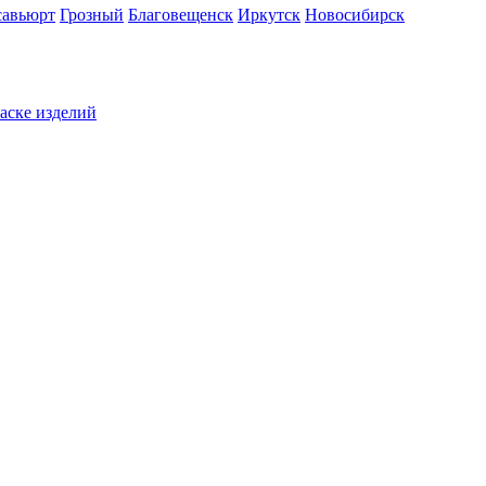
савьюрт
Грозный
Благовещенск
Иркутск
Новосибирск
раске изделий