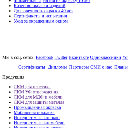
Фирменная гарантия на окраску 10 лет
Качество окраски изделий
Долговечность окраски 40 лет
Сертификаты и испытания
Уход за окрашенным окном
Мы в соц. сетях:
Facebook
Twitter
Вконтакте
Одноклассники
Yo
Сертификаты
Дипломы
Партнеры
СМИ о нас
Планы
Продукция
ЛКМ для пластика
ЛКМ УФ отверждения
ЛКМ для МДФ и мебели
ЛКМ для защиты металла
Промышленная окраска
Мобильная покраска
Интернет магазин окон
Интернет магазин мебели
Интернет магазин красок