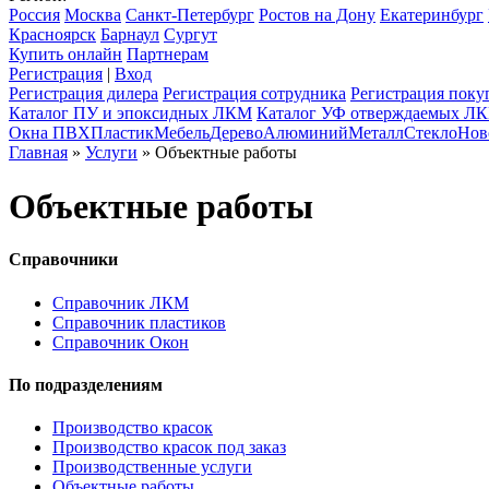
Россия
Москва
Санкт-Петербург
Ростов на Дону
Екатеринбург
Красноярск
Барнаул
Сургут
Купить онлайн
Партнерам
Регистрация
|
Вход
Регистрация дилера
Регистрация сотрудника
Регистрация поку
Каталог ПУ и эпоксидных ЛКМ
Каталог УФ отверждаемых Л
Окна ПВХ
Пластик
Мебель
Дерево
Алюминий
Металл
Стекло
Нов
Главная
»
Услуги
» Объектные работы
Объектные работы
Справочники
Справочник ЛКМ
Справочник пластиков
Справочник Окон
По подразделениям
Производство красок
Производство красок под заказ
Производственные услуги
Объектные работы