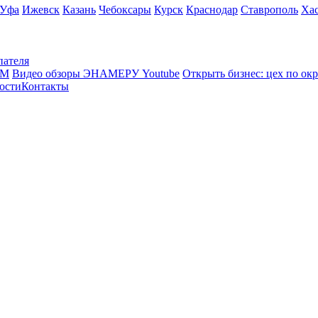
Уфа
Ижевск
Казань
Чебоксары
Курск
Краснодар
Ставрополь
Ха
пателя
КМ
Видео обзоры ЭНАМЕРУ Youtube
Открыть бизнес: цех по ок
ости
Контакты