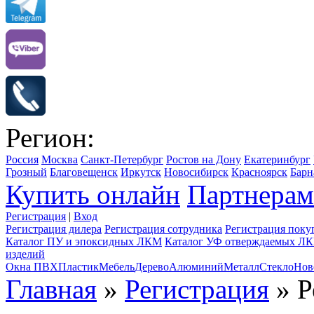
Регион:
Россия
Москва
Санкт-Петербург
Ростов на Дону
Екатеринбург
Грозный
Благовещенск
Иркутск
Новосибирск
Красноярск
Барн
Купить онлайн
Партнерам
Регистрация
|
Вход
Регистрация дилера
Регистрация сотрудника
Регистрация поку
Каталог ПУ и эпоксидных ЛКМ
Каталог УФ отверждаемых Л
изделий
Окна ПВХ
Пластик
Мебель
Дерево
Алюминий
Металл
Стекло
Нов
Главная
»
Регистрация
» Р