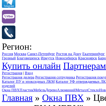
Регион:
Россия
Москва
Санкт-Петербург
Ростов на Дону
Екатеринбург
Грозный
Благовещенск
Иркутск
Новосибирск
Красноярск
Барн
Купить онлайн
Партнерам
Регистрация
|
Вход
Регистрация дилера
Регистрация сотрудника
Регистрация поку
Каталог ПУ и эпоксидных ЛКМ
Каталог УФ отверждаемых Л
изделий
Окна ПВХ
Пластик
Мебель
Дерево
Алюминий
Металл
Стекло
Нов
Главная
»
Окна ПВХ
» Цве