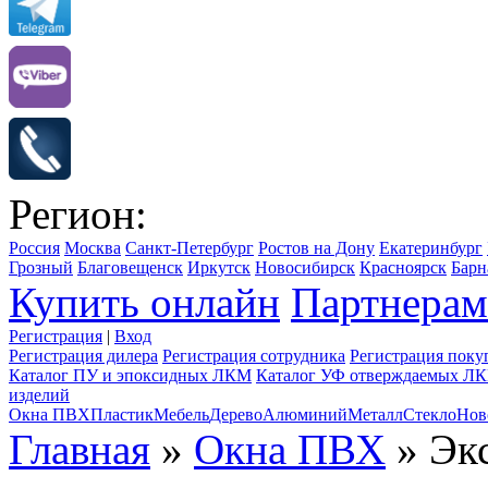
Регион:
Россия
Москва
Санкт-Петербург
Ростов на Дону
Екатеринбург
Грозный
Благовещенск
Иркутск
Новосибирск
Красноярск
Барн
Купить онлайн
Партнерам
Регистрация
|
Вход
Регистрация дилера
Регистрация сотрудника
Регистрация поку
Каталог ПУ и эпоксидных ЛКМ
Каталог УФ отверждаемых Л
изделий
Окна ПВХ
Пластик
Мебель
Дерево
Алюминий
Металл
Стекло
Нов
Главная
»
Окна ПВХ
» Эк