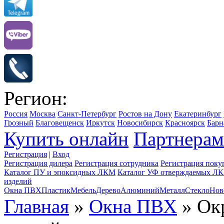
Регион:
Россия
Москва
Санкт-Петербург
Ростов на Дону
Екатеринбург
Грозный
Благовещенск
Иркутск
Новосибирск
Красноярск
Барн
Купить онлайн
Партнерам
Регистрация
|
Вход
Регистрация дилера
Регистрация сотрудника
Регистрация поку
Каталог ПУ и эпоксидных ЛКМ
Каталог УФ отверждаемых Л
изделий
Окна ПВХ
Пластик
Мебель
Дерево
Алюминий
Металл
Стекло
Нов
Главная
»
Окна ПВХ
» Ок