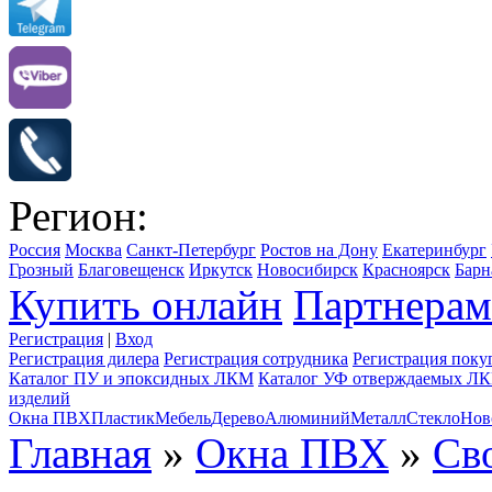
Регион:
Россия
Москва
Санкт-Петербург
Ростов на Дону
Екатеринбург
Грозный
Благовещенск
Иркутск
Новосибирск
Красноярск
Барн
Купить онлайн
Партнерам
Регистрация
|
Вход
Регистрация дилера
Регистрация сотрудника
Регистрация поку
Каталог ПУ и эпоксидных ЛКМ
Каталог УФ отверждаемых Л
изделий
Окна ПВХ
Пластик
Мебель
Дерево
Алюминий
Металл
Стекло
Нов
Главная
»
Окна ПВХ
»
Св