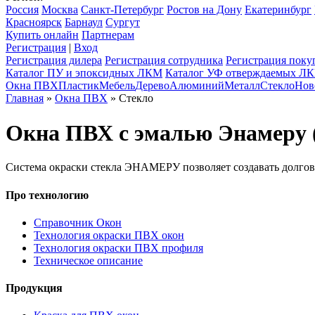
Россия
Москва
Санкт-Петербург
Ростов на Дону
Екатеринбург
Красноярск
Барнаул
Сургут
Купить онлайн
Партнерам
Регистрация
|
Вход
Регистрация дилера
Регистрация сотрудника
Регистрация поку
Каталог ПУ и эпоксидных ЛКМ
Каталог УФ отверждаемых Л
Окна ПВХ
Пластик
Мебель
Дерево
Алюминий
Металл
Стекло
Нов
Главная
»
Окна ПВХ
» Стекло
Окна ПВХ с эмалью Энамер
Система окраски стекла ЭНАМЕРУ позволяет создавать долговеч
Про технологию
Справочник Окон
Технология окраски ПВХ окон
Технология окраски ПВХ профиля
Техническое описание
Продукция