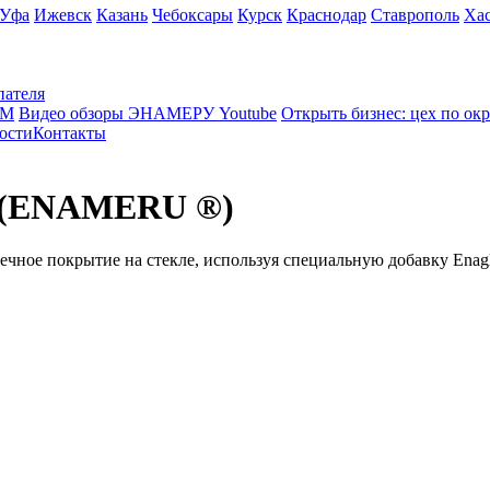
Уфа
Ижевск
Казань
Чебоксары
Курск
Краснодар
Ставрополь
Ха
пателя
КМ
Видео обзоры ЭНАМЕРУ Youtube
Открыть бизнес: цех по ок
ости
Контакты
у (ENAMERU ®)
ное покрытие на стекле, используя специальную добавку Enaglas