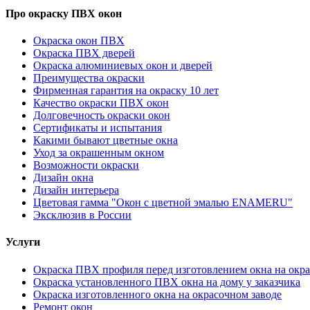
Про окраску ПВХ окон
Окраска окон ПВХ
Окраска ПВХ дверей
Окраска алюминиевых окон и дверей
Преимущества окраски
Фирменная гарантия на окраску 10 лет
Качество окраски ПВХ окон
Долговечность окраски окон
Сертификаты и испытания
Какими бывают цветные окна
Уход за окрашенным окном
Возможности окраски
Дизайн окна
Дизайн интерьера
Цветовая гамма "Окон с цветной эмалью ENAMERU"
Эксклюзив в России
Услуги
Окраска ПВХ профиля перед изготовлением окна на окра
Окраска установленного ПВХ окна на дому у заказчика
Окраска изготовленного окна на окрасочном заводе
Ремонт окон