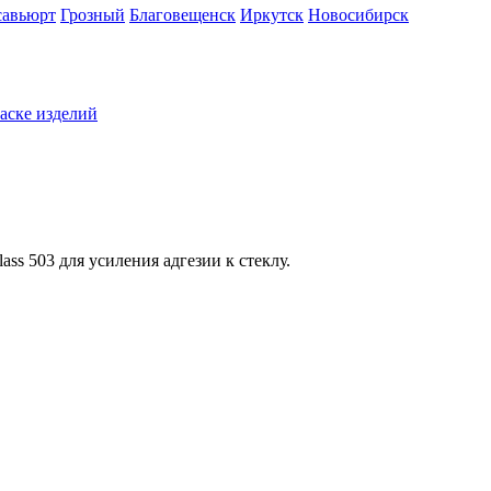
савьюрт
Грозный
Благовещенск
Иркутск
Новосибирск
раске изделий
s 503 для усиления адгезии к стеклу.