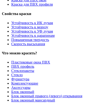
Краска для ПВХ окон
Краска для ПВХ профиля
Свойства краски
Устойчивость к ИК лучам
Устойчивость к морозу
Устойчивость к УФ лучам
Устойчивость к царапинам
Повышенная твердость
Скорость высыхания
Что можно красить?
Пластиковые окна ПВХ
ПВХ профиль
Стеклопакеты
Стекло
Фурнитура
Комплектующие
Аксессуары
Блок оконный
Блок оконный правого (левого) открывания
Блок оконный мансардный