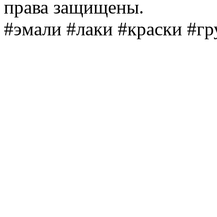
права защищены.
#эмали #лаки #краски #г