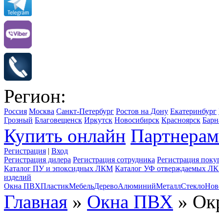
Регион:
Россия
Москва
Санкт-Петербург
Ростов на Дону
Екатеринбург
Грозный
Благовещенск
Иркутск
Новосибирск
Красноярск
Барн
Купить онлайн
Партнерам
Регистрация
|
Вход
Регистрация дилера
Регистрация сотрудника
Регистрация поку
Каталог ПУ и эпоксидных ЛКМ
Каталог УФ отверждаемых Л
изделий
Окна ПВХ
Пластик
Мебель
Дерево
Алюминий
Металл
Стекло
Нов
Главная
»
Окна ПВХ
» Ок