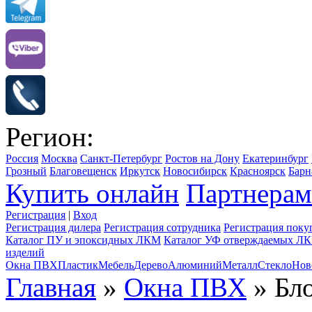
Регион:
Россия
Москва
Санкт-Петербург
Ростов на Дону
Екатеринбург
Грозный
Благовещенск
Иркутск
Новосибирск
Красноярск
Барн
Купить онлайн
Партнерам
Регистрация
|
Вход
Регистрация дилера
Регистрация сотрудника
Регистрация поку
Каталог ПУ и эпоксидных ЛКМ
Каталог УФ отверждаемых Л
изделий
Окна ПВХ
Пластик
Мебель
Дерево
Алюминий
Металл
Стекло
Нов
Главная
»
Окна ПВХ
» Бл