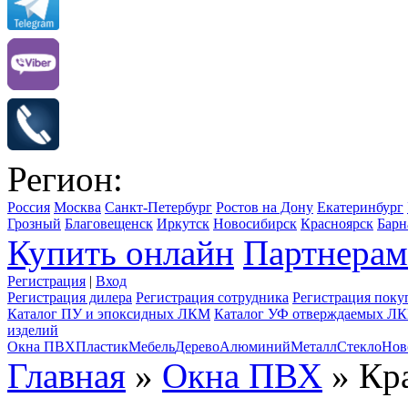
Регион:
Россия
Москва
Санкт-Петербург
Ростов на Дону
Екатеринбург
Грозный
Благовещенск
Иркутск
Новосибирск
Красноярск
Барн
Купить онлайн
Партнерам
Регистрация
|
Вход
Регистрация дилера
Регистрация сотрудника
Регистрация поку
Каталог ПУ и эпоксидных ЛКМ
Каталог УФ отверждаемых Л
изделий
Окна ПВХ
Пластик
Мебель
Дерево
Алюминий
Металл
Стекло
Нов
Главная
»
Окна ПВХ
» Кр