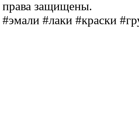
права защищены.
#эмали #лаки #краски #г