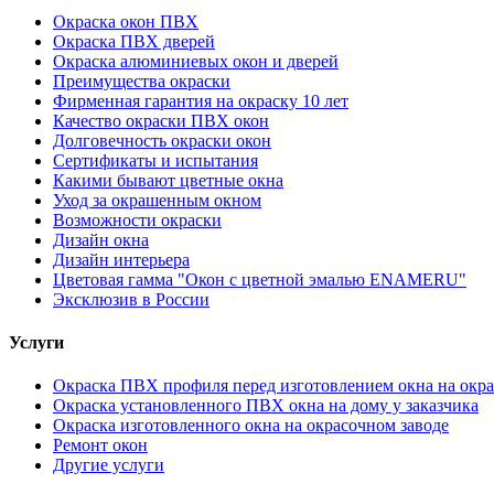
Окраска окон ПВХ
Окраска ПВХ дверей
Окраска алюминиевых окон и дверей
Преимущества окраски
Фирменная гарантия на окраску 10 лет
Качество окраски ПВХ окон
Долговечность окраски окон
Сертификаты и испытания
Какими бывают цветные окна
Уход за окрашенным окном
Возможности окраски
Дизайн окна
Дизайн интерьера
Цветовая гамма "Окон с цветной эмалью ENAMERU"
Эксклюзив в России
Услуги
Окраска ПВХ профиля перед изготовлением окна на окра
Окраска установленного ПВХ окна на дому у заказчика
Окраска изготовленного окна на окрасочном заводе
Ремонт окон
Другие услуги