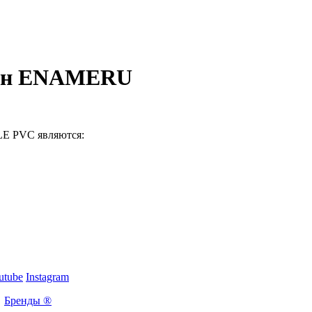
кон ENAMERU
LE PVC являются:
utube
Instagram
Бренды ®