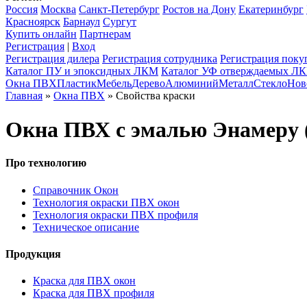
Россия
Москва
Санкт-Петербург
Ростов на Дону
Екатеринбург
Красноярск
Барнаул
Сургут
Купить онлайн
Партнерам
Регистрация
|
Вход
Регистрация дилера
Регистрация сотрудника
Регистрация поку
Каталог ПУ и эпоксидных ЛКМ
Каталог УФ отверждаемых Л
Окна ПВХ
Пластик
Мебель
Дерево
Алюминий
Металл
Стекло
Нов
Главная
»
Окна ПВХ
» Свойства краски
Окна ПВХ с эмалью Энамер
Про технологию
Справочник Окон
Технология окраски ПВХ окон
Технология окраски ПВХ профиля
Техническое описание
Продукция
Краска для ПВХ окон
Краска для ПВХ профиля