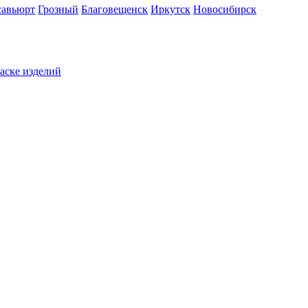
савьюрт
Грозный
Благовещенск
Иркутск
Новосибирск
раске изделий