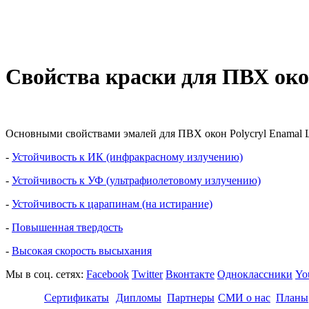
Свойства краски для ПВХ о
Основными свойствами эмалей для ПВХ окон Polycryl Enamal 
-
Устойчивость к ИК (инфракрасному излучению)
-
Устойчивость к УФ (ультрафиолетовому излучению)
-
Устойчивость к царапинам (на истирание)
-
Повышенная твердость
-
Высокая скорость высыхания
Мы в соц. сетях:
Facebook
Twitter
Вконтакте
Одноклассники
Yo
Сертификаты
Дипломы
Партнеры
СМИ о нас
Планы