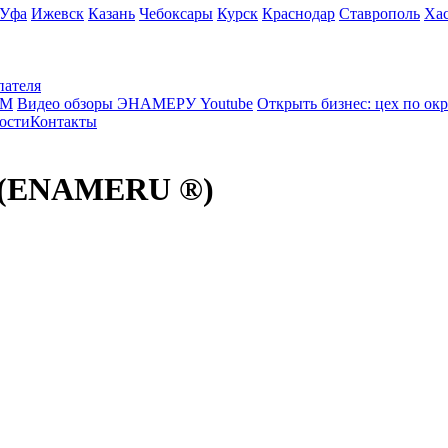
Уфа
Ижевск
Казань
Чебоксары
Курск
Краснодар
Ставрополь
Ха
пателя
КМ
Видео обзоры ЭНАМЕРУ Youtube
Открыть бизнес: цех по ок
ости
Контакты
у (ENAMERU ®)