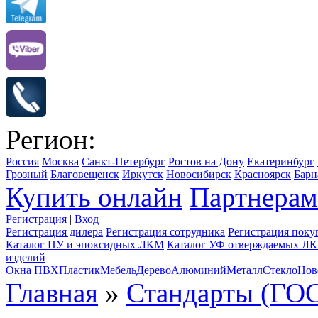
Регион:
Россия
Москва
Санкт-Петербург
Ростов на Дону
Екатеринбург
Грозный
Благовещенск
Иркутск
Новосибирск
Красноярск
Барн
Купить онлайн
Партнерам
Регистрация
|
Вход
Регистрация дилера
Регистрация сотрудника
Регистрация поку
Каталог ПУ и эпоксидных ЛКМ
Каталог УФ отверждаемых Л
изделий
Окна ПВХ
Пластик
Мебель
Дерево
Алюминий
Металл
Стекло
Нов
Главная
»
Стандарты (ГОС