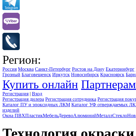
Регион:
Россия
Москва
Санкт-Петербург
Ростов на Дону
Екатеринбург
Грозный
Благовещенск
Иркутск
Новосибирск
Красноярск
Барн
Купить онлайн
Партнерам
Регистрация
|
Вход
Регистрация дилера
Регистрация сотрудника
Регистрация поку
Каталог ПУ и эпоксидных ЛКМ
Каталог УФ отверждаемых Л
изделий
Окна ПВХ
Пластик
Мебель
Дерево
Алюминий
Металл
Стекло
Нов
Технология окраск