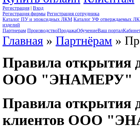
Регистрация
|
Вход
Регистрация фирмы
Регистрация сотрудника
Каталог ПУ и эпоксидных ЛКМ
Каталог УФ отверждаемых Л
изделий
Партнерам
Производство
Продажа
Обучение
Ваш портал
Кабине
Главная
»
Партнёрам
» Пр
Правила открытия д
ООО "ЭНАМЕРУ"
Правила открытия д
клиентов ООО "Э