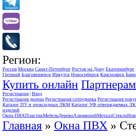
Регион:
Россия
Москва
Санкт-Петербург
Ростов на Дону
Екатеринбург
Грозный
Благовещенск
Иркутск
Новосибирск
Красноярск
Барн
Купить онлайн
Партнерам
Регистрация
|
Вход
Регистрация дилера
Регистрация сотрудника
Регистрация поку
Каталог ПУ и эпоксидных ЛКМ
Каталог УФ отверждаемых Л
изделий
Окна ПВХ
Пластик
Мебель
Дерево
Алюминий
Металл
Стекло
Нов
Главная
»
Окна ПВХ
» Ст