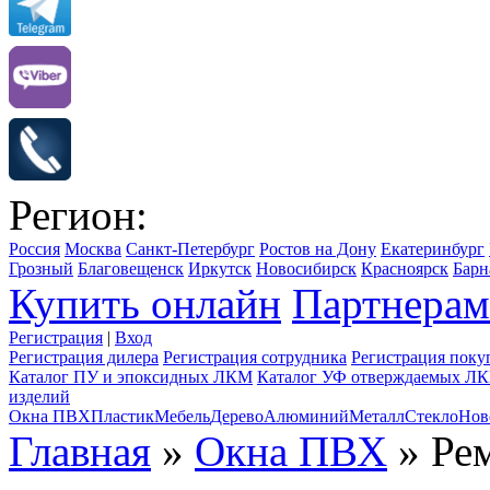
Регион:
Россия
Москва
Санкт-Петербург
Ростов на Дону
Екатеринбург
Грозный
Благовещенск
Иркутск
Новосибирск
Красноярск
Барн
Купить онлайн
Партнерам
Регистрация
|
Вход
Регистрация дилера
Регистрация сотрудника
Регистрация поку
Каталог ПУ и эпоксидных ЛКМ
Каталог УФ отверждаемых Л
изделий
Окна ПВХ
Пластик
Мебель
Дерево
Алюминий
Металл
Стекло
Нов
Главная
»
Окна ПВХ
» Ре