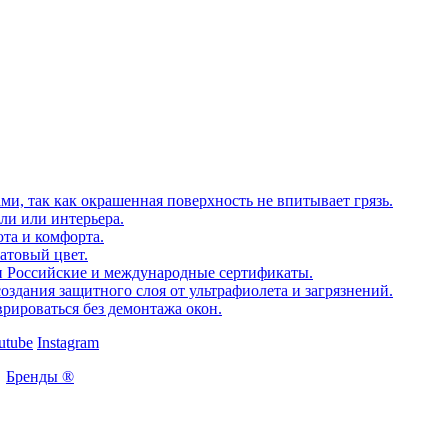
, так как окрашенная поверхность не впитывает грязь.
ли или интерьера.
та и комфорта.
атовый цвет.
чии Российские и международные сертификаты.
оздания защитного слоя от ультрафиолета и загрязнений.
рироваться без демонтажа окон.
utube
Instagram
Бренды ®