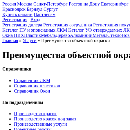
Россия
Москва
Санкт-Петербург
Ростов на Дону
Екатеринбург
Красноярск
Барнаул
Сургут
Купить онлайн
Партнерам
Регистрация
|
Вход
Регистрация дилера
Регистрация сотрудника
Регистрация поку
Каталог ПУ и эпоксидных ЛКМ
Каталог УФ отверждаемых Л
Окна ПВХ
Пластик
Мебель
Дерево
Алюминий
Металл
Стекло
Нов
Главная
»
Услуги
» Преимущества объектной окраски
Преимущества объектной окр
Справочники
Справочник ЛКМ
Справочник пластиков
Справочник Окон
По подразделениям
Производство красок
Производство красок под заказ
Производственные услуги
Объектные работы