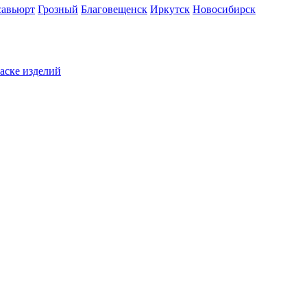
савьюрт
Грозный
Благовещенск
Иркутск
Новосибирск
раске изделий