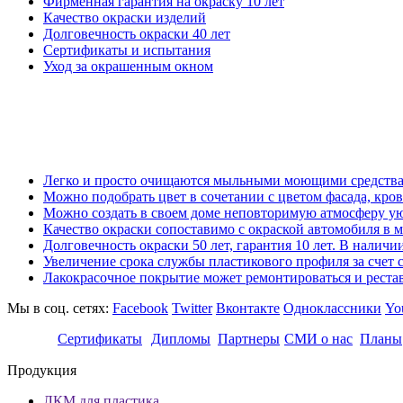
Фирменная гарантия на окраску 10 лет
Качество окраски изделий
Долговечность окраски 40 лет
Сертификаты и испытания
Уход за окрашенным окном
Легко и просто очищаются мыльными моющими средствами
Можно подобрать цвет в сочетании с цветом фасада, кров
Можно создать в своем доме неповторимую атмосферу ую
Качество окраски сопоставимо с окраской автомобиля в м
Долговечность окраски 50 лет, гарантия 10 лет. В нали
Увеличение срока службы пластикового профиля за счет с
Лакокрасочное покрытие может ремонтироваться и рестав
Мы в соц. сетях:
Facebook
Twitter
Вконтакте
Одноклассники
Yo
Сертификаты
Дипломы
Партнеры
СМИ о нас
Планы
Продукция
ЛКМ для пластика