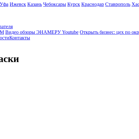
Уфа
Ижевск
Казань
Чебоксары
Курск
Краснодар
Ставрополь
Ха
пателя
КМ
Видео обзоры ЭНАМЕРУ Youtube
Открыть бизнес: цех по ок
ости
Контакты
аски