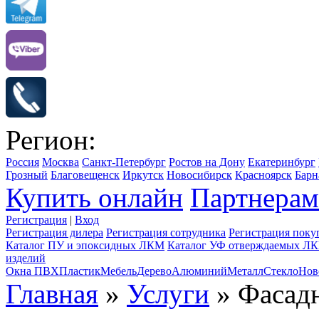
Регион:
Россия
Москва
Санкт-Петербург
Ростов на Дону
Екатеринбург
Грозный
Благовещенск
Иркутск
Новосибирск
Красноярск
Барн
Купить онлайн
Партнерам
Регистрация
|
Вход
Регистрация дилера
Регистрация сотрудника
Регистрация поку
Каталог ПУ и эпоксидных ЛКМ
Каталог УФ отверждаемых Л
изделий
Окна ПВХ
Пластик
Мебель
Дерево
Алюминий
Металл
Стекло
Нов
Главная
»
Услуги
» Фасад