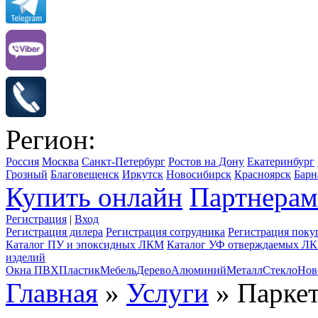
Регион:
Россия
Москва
Санкт-Петербург
Ростов на Дону
Екатеринбург
Грозный
Благовещенск
Иркутск
Новосибирск
Красноярск
Барн
Купить онлайн
Партнерам
Регистрация
|
Вход
Регистрация дилера
Регистрация сотрудника
Регистрация поку
Каталог ПУ и эпоксидных ЛКМ
Каталог УФ отверждаемых Л
изделий
Окна ПВХ
Пластик
Мебель
Дерево
Алюминий
Металл
Стекло
Нов
Главная
»
Услуги
» Паркет