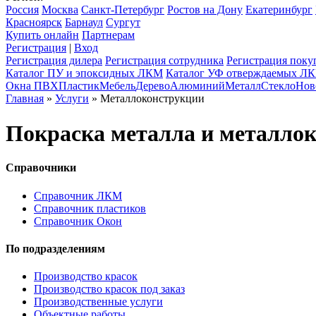
Россия
Москва
Санкт-Петербург
Ростов на Дону
Екатеринбург
Красноярск
Барнаул
Сургут
Купить онлайн
Партнерам
Регистрация
|
Вход
Регистрация дилера
Регистрация сотрудника
Регистрация поку
Каталог ПУ и эпоксидных ЛКМ
Каталог УФ отверждаемых Л
Окна ПВХ
Пластик
Мебель
Дерево
Алюминий
Металл
Стекло
Нов
Главная
»
Услуги
» Металлоконструкции
Покраска металла и металло
Справочники
Справочник ЛКМ
Справочник пластиков
Справочник Окон
По подразделениям
Производство красок
Производство красок под заказ
Производственные услуги
Объектные работы