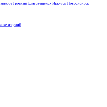
савьюрт
Грозный
Благовещенск
Иркутск
Новосибирск
раске изделий