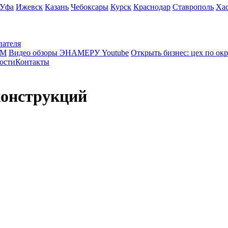
Уфа
Ижевск
Казань
Чебоксары
Курск
Краснодар
Ставрополь
Ха
пателя
КМ
Видео обзоры ЭНАМЕРУ Youtube
Открыть бизнес: цех по ок
ости
Контакты
конструкций