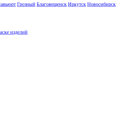
савьюрт
Грозный
Благовещенск
Иркутск
Новосибирск
раске изделий