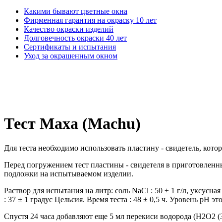
Какими бывают цветные окна
Фирменная гарантия на окраску 10 лет
Качество окраски изделий
Долговечность окраски 40 лет
Сертификаты и испытания
Уход за окрашенным окном
Тест Маха (Machu)
Для теста необходимо использовать пластину - свидетель, котор
Перед погружением тест пластины - свидетеля в приготовленн
подложки на испытываемом изделии.
Раствор для испытания на литр: соль NaCl : 50 ± 1 г/л, уксусн
: 37 ± 1 градус Цельсия. Время теста : 48 ± 0,5 ч. Уровень рН это
Спустя 24 часа добавляют еще 5 мл перекиси водорода (H2O2 (