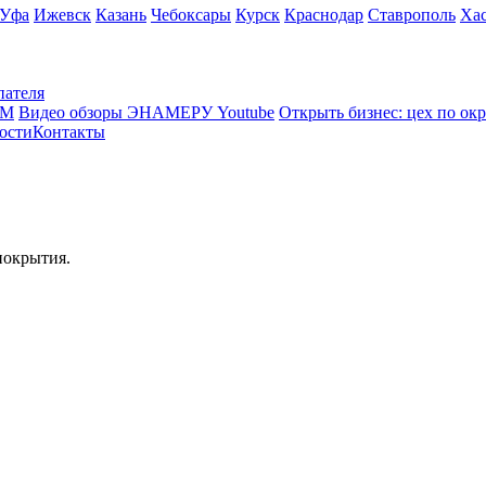
Уфа
Ижевск
Казань
Чебоксары
Курск
Краснодар
Ставрополь
Ха
пателя
КМ
Видео обзоры ЭНАМЕРУ Youtube
Открыть бизнес: цех по ок
ости
Контакты
покрытия.