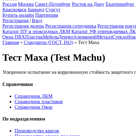
Россия
Москва
Санкт-Петербург
Ростов на Дону
Екатеринбург
Красноярск
Барнаул
Сургут
Купить онлайн
Партнерам
Регистрация
|
Вход
Регистрация дилера
Регистрация сотрудника
Регистрация поку
Каталог ПУ и эпоксидных ЛКМ
Каталог УФ отверждаемых Л
Окна ПВХ
Пластик
Мебель
Дерево
Алюминий
Металл
Стекло
Нов
Главная
»
Стандарты (ГОСТ, ISO)
» Тест Маха
Тест Маха (Test Machu)
Ускоренное испытание на коррозионную стойкость защитного 
Справочники
Справочник ЛКМ
Справочник пластиков
Справочник Окон
По подразделениям
Производство красок