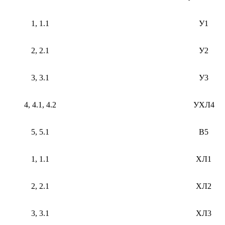
1, 1.1
У1
2, 2.1
У2
3, 3.1
У3
4, 4.1, 4.2
УХЛ4
5, 5.1
В5
1, 1.1
ХЛ1
2, 2.1
ХЛ2
3, 3.1
ХЛ3