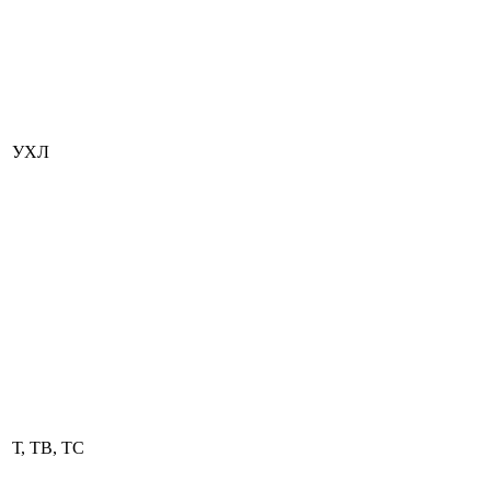
УХЛ
Т, ТВ, ТС