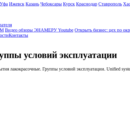
Уфа
Ижевск
Казань
Чебоксары
Курск
Краснодар
Ставрополь
Ха
пателя
КМ
Видео обзоры ЭНАМЕРУ Youtube
Открыть бизнес: цех по ок
ости
Контакты
уппы условий эксплуатации
 лакокрасочные. Группы условий эксплуатации. Unified system of 