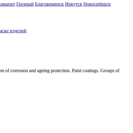
савьюрт
Грозный
Благовещенск
Иркутск
Новосибирск
раске изделий
corrosion and ageing protection. Paint coatings. Groups of