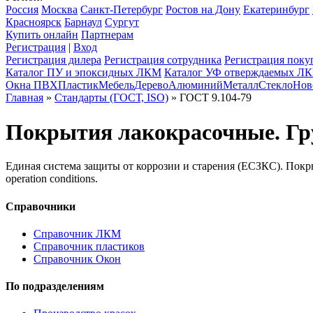
Россия
Москва
Санкт-Петербург
Ростов на Дону
Екатеринбург
Красноярск
Барнаул
Сургут
Купить онлайн
Партнерам
Регистрация
|
Вход
Регистрация дилера
Регистрация сотрудника
Регистрация поку
Каталог ПУ и эпоксидных ЛКМ
Каталог УФ отверждаемых Л
Окна ПВХ
Пластик
Мебель
Дерево
Алюминий
Металл
Стекло
Нов
Главная
»
Стандарты (ГОСТ, ISO)
» ГОСТ 9.104-79
Покрытия лакокрасочные. Гр
Единая система защиты от коррозии и старения (ЕСЗКС). Покрытия
operation conditions.
Справочники
Справочник ЛКМ
Справочник пластиков
Справочник Окон
По подразделениям