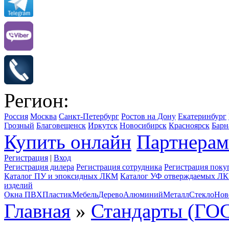
Регион:
Россия
Москва
Санкт-Петербург
Ростов на Дону
Екатеринбург
Грозный
Благовещенск
Иркутск
Новосибирск
Красноярск
Барн
Купить онлайн
Партнерам
Регистрация
|
Вход
Регистрация дилера
Регистрация сотрудника
Регистрация поку
Каталог ПУ и эпоксидных ЛКМ
Каталог УФ отверждаемых Л
изделий
Окна ПВХ
Пластик
Мебель
Дерево
Алюминий
Металл
Стекло
Нов
Главная
»
Стандарты (ГОС