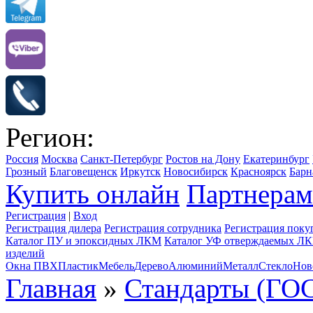
Регион:
Россия
Москва
Санкт-Петербург
Ростов на Дону
Екатеринбург
Грозный
Благовещенск
Иркутск
Новосибирск
Красноярск
Барн
Купить онлайн
Партнерам
Регистрация
|
Вход
Регистрация дилера
Регистрация сотрудника
Регистрация поку
Каталог ПУ и эпоксидных ЛКМ
Каталог УФ отверждаемых Л
изделий
Окна ПВХ
Пластик
Мебель
Дерево
Алюминий
Металл
Стекло
Нов
Главная
»
Стандарты (ГОС