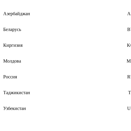
Азербайджан
A
Беларусь
B
Киргизия
K
Молдова
M
Россия
R
Таджикистан
T
Узбекистан
U