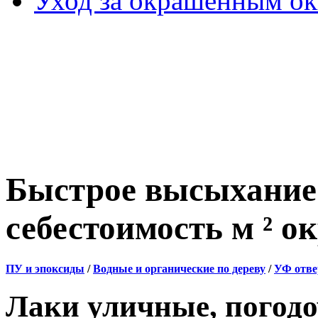
Уход за окрашенным о
Быстрое высыхание 
себестоимость м ² о
ПУ и эпоксиды
/
Водные и органические по дереву
/
УФ отв
Лаки уличные, погод