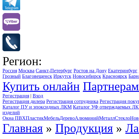
Регион:
Россия
Москва
Санкт-Петербург
Ростов на Дону
Екатеринбург
Грозный
Благовещенск
Иркутск
Новосибирск
Красноярск
Барн
Купить онлайн
Партнерам
Регистрация
|
Вход
Регистрация дилера
Регистрация сотрудника
Регистрация поку
Каталог ПУ и эпоксидных ЛКМ
Каталог УФ отверждаемых Л
изделий
Окна ПВХ
Пластик
Мебель
Дерево
Алюминий
Металл
Стекло
Нов
Главная
»
Продукция
»
Ла