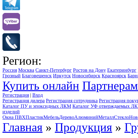
Регион:
Россия
Москва
Санкт-Петербург
Ростов на Дону
Екатеринбург
Грозный
Благовещенск
Иркутск
Новосибирск
Красноярск
Барн
Купить онлайн
Партнерам
Регистрация
|
Вход
Регистрация дилера
Регистрация сотрудника
Регистрация поку
Каталог ПУ и эпоксидных ЛКМ
Каталог УФ отверждаемых Л
изделий
Окна ПВХ
Пластик
Мебель
Дерево
Алюминий
Металл
Стекло
Нов
Главная
»
Продукция
»
Гр