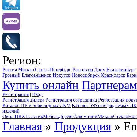
Регион:
Россия
Москва
Санкт-Петербург
Ростов на Дону
Екатеринбург
Грозный
Благовещенск
Иркутск
Новосибирск
Красноярск
Барн
Купить онлайн
Партнерам
Регистрация
|
Вход
Регистрация дилера
Регистрация сотрудника
Регистрация поку
Каталог ПУ и эпоксидных ЛКМ
Каталог УФ отверждаемых Л
изделий
Окна ПВХ
Пластик
Мебель
Дерево
Алюминий
Металл
Стекло
Нов
Главная
»
Продукция
» En