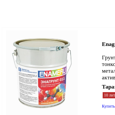
Enag
Грун
тонк
метал
акти
Тара
10 ли
Купить