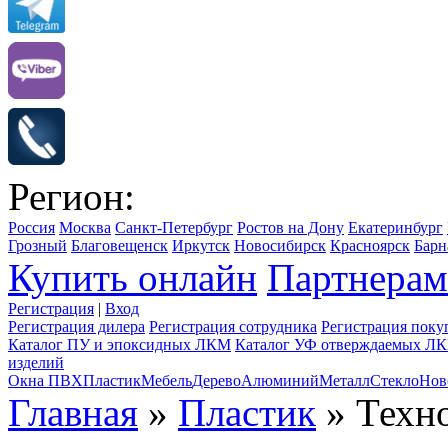
Регион:
Россия
Москва
Санкт-Петербург
Ростов на Дону
Екатеринбург
Грозный
Благовещенск
Иркутск
Новосибирск
Красноярск
Барн
Купить онлайн
Партнерам
Регистрация
|
Вход
Регистрация дилера
Регистрация сотрудника
Регистрация поку
Каталог ПУ и эпоксидных ЛКМ
Каталог УФ отверждаемых Л
изделий
Окна ПВХ
Пластик
Мебель
Дерево
Алюминий
Металл
Стекло
Нов
Главная
»
Пластик
» Техно