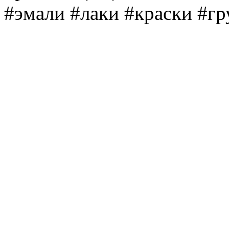
#эмали #лаки #краски #г