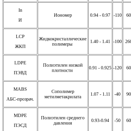
In
Иономер
0.94 - 0.97
-110
60
И
LCP
Жидкокристаллические
1.40 - 1.41
-100
26
полимеры
ЖКП
LDPE
Полиэтилен низкой
0.91 - 0.925
-120
60
плотности
ПЭВД
MABS
Сополимер
1.07 - 1.11
-40
90
метилметакрилата
АБС-прозрач.
MDPE
Полиэтилен среднего
0.93-0.94
-50
60
давления
ПЭСД