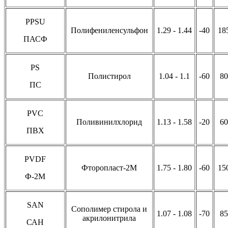
PPSU
Полифениленсульфон
1.29 - 1.44
-40
18
ПАСФ
PS
Полистирол
1.04 - 1.1
-60
80
ПС
PVC
Поливинилхлорид
1.13 - 1.58
-20
60
ПВХ
PVDF
Фторопласт-2М
1.75 - 1.80
-60
15
Ф-2М
SAN
Сополимер стирола и
1.07 - 1.08
-70
85
акрилонитрила
САН