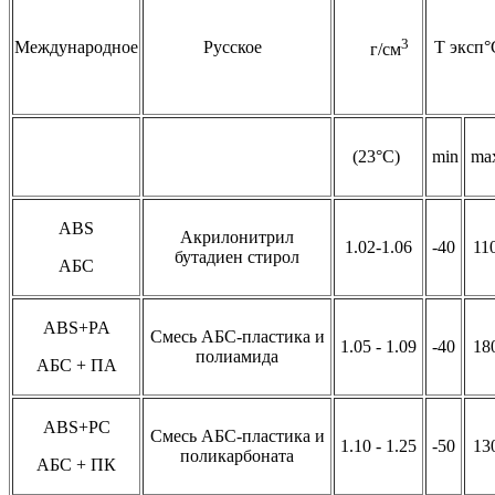
3
Международное
Русское
Т эксп°
г/см
(23°С)
min
ma
ABS
Акрилонитрил
1.02-1.06
-40
11
бутадиен стирол
АБС
ABS+PA
Смесь АБС-пластика и
1.05 - 1.09
-40
18
полиамида
АБС + ПА
ABS+PC
Смесь АБС-пластика и
1.10 - 1.25
-50
13
поликарбоната
АБС + ПК