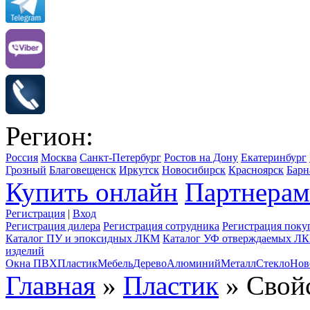
Регион:
Россия
Москва
Санкт-Петербург
Ростов на Дону
Екатеринбург
Грозный
Благовещенск
Иркутск
Новосибирск
Красноярск
Барн
Купить онлайн
Партнерам
Регистрация
|
Вход
Регистрация дилера
Регистрация сотрудника
Регистрация поку
Каталог ПУ и эпоксидных ЛКМ
Каталог УФ отверждаемых Л
изделий
Окна ПВХ
Пластик
Мебель
Дерево
Алюминий
Металл
Стекло
Нов
Главная
»
Пластик
» Свой