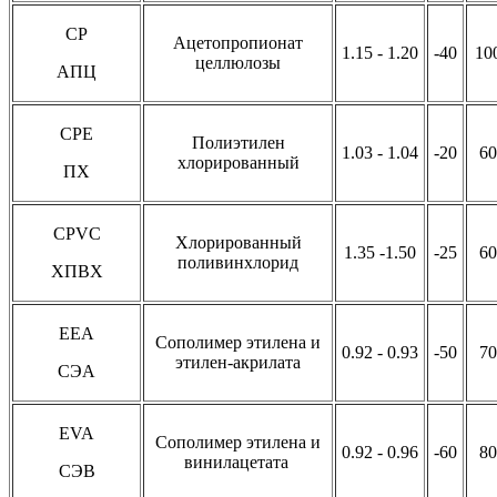
CP
Ацетопропионат
1.15 - 1.20
-40
10
целлюлозы
АПЦ
CPE
Полиэтилен
1.03 - 1.04
-20
60
хлорированный
ПХ
CPVC
Хлорированный
1.35 -1.50
-25
60
поливинхлорид
ХПВХ
EEA
Сополимер этилена и
0.92 - 0.93
-50
70
этилен-акрилата
СЭА
EVA
Сополимер этилена и
0.92 - 0.96
-60
80
винилацетата
СЭВ