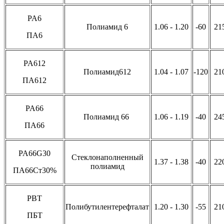
PA6
Полиамид 6
1.06 - 1.20
-60
21
ПА6
PA612
Полиамид612
1.04 - 1.07
-120
21
ПА612
PA66
Полиамид 66
1.06 - 1.19
-40
24
ПА66
PA66G30
Стеклонаполненный
1.37 - 1.38
-40
22
полиамид
ПА66Ст30%
PBT
Полибутилентерефталат
1.20 - 1.30
-55
21
ПБТ