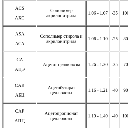
ACS
Сополимер
1.06 - 1.07
-35
10
акрилонитрила
АХС
ASA
Сополимер стирола и
1.06 - 1.10
-25
80
акрилонитрила
АСА
CA
Ацетат целлюлозы
1.26 - 1.30
-35
70
АЦЭ
CAB
Ацетобутират
1.16 - 1.21
-40
90
целлюлозы
АБЦ
CAP
Ацетопропионат
1.19 - 1.40
-40
10
целлюлозы
АПЦ