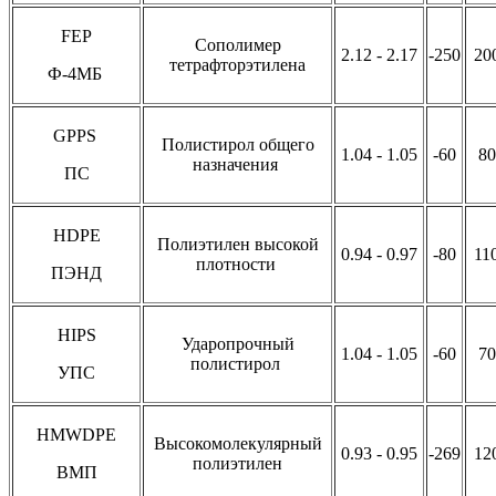
FEP
Cополимер
2.12 - 2.17
-250
20
тетрафторэтилена
Ф-4МБ
GPPS
Полистирол общего
1.04 - 1.05
-60
80
назначения
ПС
HDPE
Полиэтилен высокой
0.94 - 0.97
-80
11
плотности
ПЭНД
HIPS
Ударопрочный
1.04 - 1.05
-60
70
полистирол
УПС
HMWDPE
Высокомолекулярный
0.93 - 0.95
-269
12
полиэтилен
ВМП